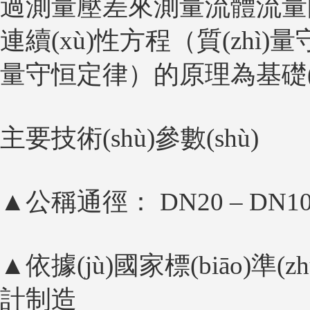
過測量壓差來測量流體流量的
連續(xù)性方程（質(zh
量守恒定律）的原理為基礎(ch
主要技術(shù)參數(shù)
▲公稱通徑： DN20 – DN10
▲依據(jù)國家標(biāo)準(zhǔn
計制造