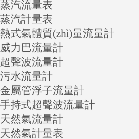
蒸汽流量表
蒸汽計量表
熱式氣體質(zhì)量流量計
威力巴流量計
超聲波流量計
污水流量計
金屬管浮子流量計
手持式超聲波流量計
天然氣流量計
天然氣計量表