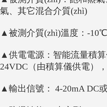
氣、其它混合介質(zhì)
▲被測介質(zhì)溫度：-10℃
▲供電電源：智能流量積算儀
24VDC（由積算儀供電）
▲輸出信號： 4-20mA DC或