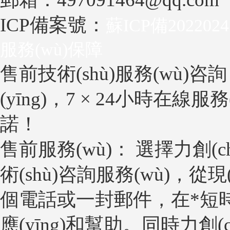
ICP備案號：
蘇ICP備2022024
服務(wù)保障
售前技術(shù)服務(wù)咨詢
(yīng)，7 × 24小時在
諾！
售前服務(wù)：
選擇力創(ch
術(shù)咨詢服務(wù)，
個電話或一封郵件，在*短
應(yīng)和幫助。同時